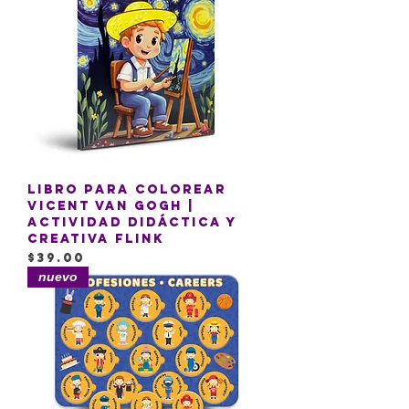
Libro para colorear
Vicent Van Gogh |
Actividad Didáctica y
Creativa Flink
Precio
$39.00
nuevo