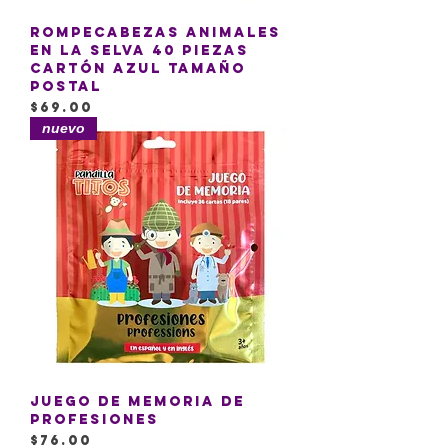
Rompecabezas Animales
en la Selva 40 piezas
cartón azul tamaño
postal
Precio
$69.00
nuevo
Juego de memoria de
profesiones
Precio
$76.00