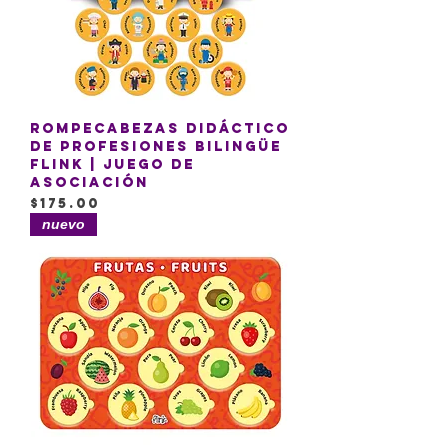
Rompecabezas Didáctico
de Profesiones Bilingüe
Flink | Juego de
asociación
Precio
$175.00
nuevo