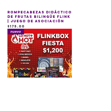
Rompecabezas Didáctico
de Frutas Bilingüe Flink
| Juego de Asociación
Precio
$175.00
nuevo
FLINKBOX FIESTA
Agotado
nuevo