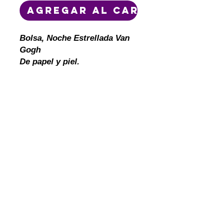
Agregar al carrito
Bolsa, Noche Estrellada Van
Gogh
De papel y piel.
términos y condiciones
garantía y
devoluciones
cotiza
política de privacidad
INVENTARIO
contacto