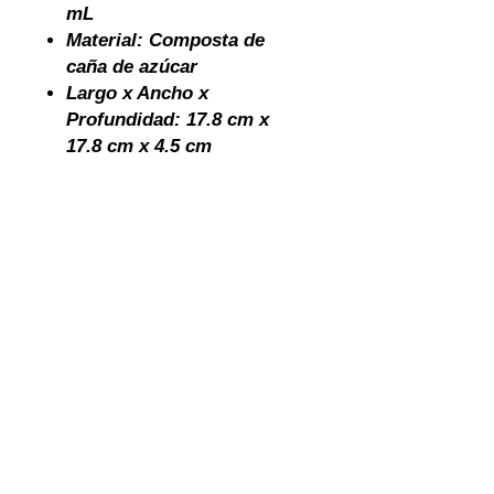
mL
Material: Composta de
caña de azúcar
Largo x Ancho x
Profundidad: 17.8 cm x
17.8 cm x 4.5 cm
términos y condiciones
garantía y
devoluciones
cotiza
política de privacidad
INVENTARIO
contacto