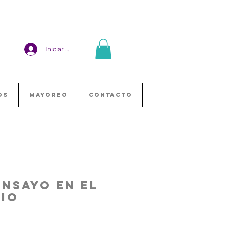
Iniciar sesión
OS
MAYOREO
CONTACTO
Ensayo en el
io