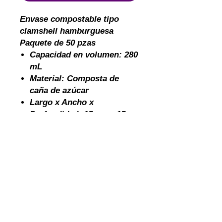
Envase compostable tipo
clamshell hamburguesa
Paquete de 50 pzas
Capacidad en volumen: 280
mL
Material: Composta de
caña de azúcar
Largo x Ancho x
Profundidad: 15 cm x 15
cm x 7 cm
términos y condiciones
garantía y
devoluciones
cotiza