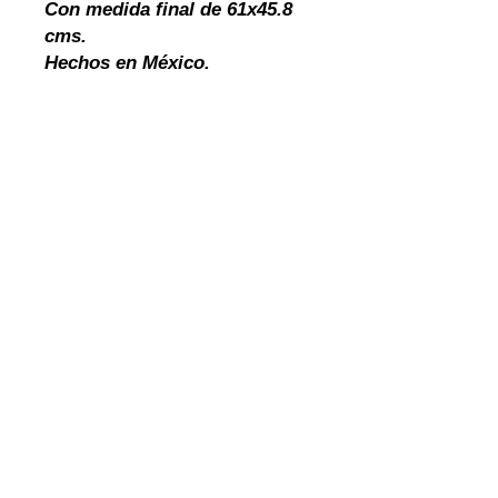
Con medida final de 61x45.8
cms.
Hechos en México.
términos y condiciones
garantía y
devoluciones
cotiza
política de privacidad
INVENTARIO
contacto
Derechos de autor © 2020 Litografía Gil S.A.