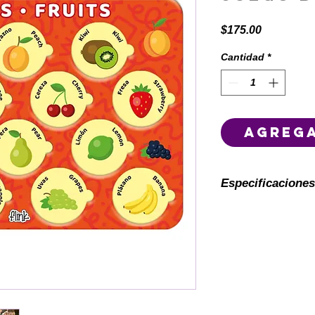
Precio
$175.00
Cantidad
*
Agrega
Especificaciones
Marca: Flink
Dimensiones del
50.5 cm de alto 
Dimensiones de 
(Tamaño ergonó
Contenido del Pa
fichas intercamb