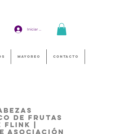
Iniciar sesión
OS
MAYOREO
CONTACTO
abezas
co de Frutas
 Flink |
e Asociación