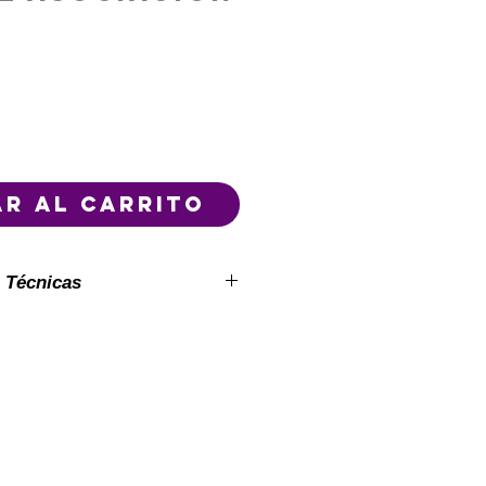
r al carrito
 Técnicas
 Tablero: 68.5 cm de ancho x
(Gran formato para piso o mesa)
las Fichas: 5 cm de diámetro
mico y seguro)
quete: 1 tablero principal + 14
iables.