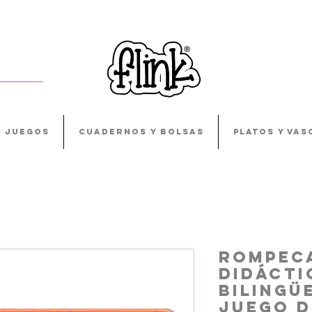
JUEGOS
CUADERNOS Y BOLSAS
PLATOS Y VAS
Rompec
Didácti
Bilingüe
Juego d