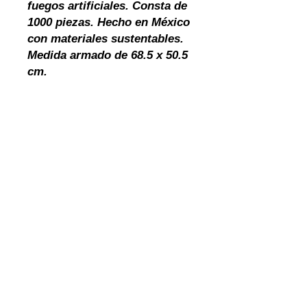
fuegos artificiales. Consta de
1000 piezas. Hecho en México
con materiales sustentables.
Medida armado de 68.5 x 50.5
cm.
términos y condiciones
garantía y
devoluciones
cotiza
política de privacidad
INVENTARIO
contacto