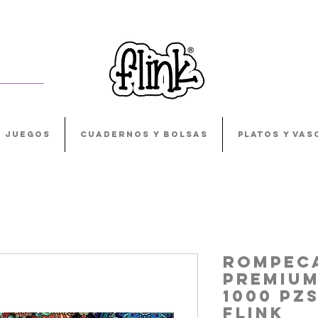
JUEGOS
CUADERNOS Y BOLSAS
PLATOS Y VAS
Rompec
Premiu
1000 Pz
Flink