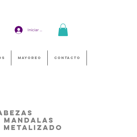
Iniciar sesión
OS
MAYOREO
CONTACTO
abezas
m Mandalas
s Metalizado