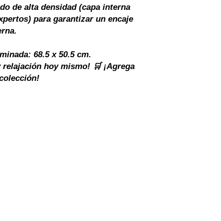
do de alta densidad (capa interna
expertos) para garantizar un encaje
erna.
minada: 68.5 x 50.5 cm.
y relajación hoy mismo! 🛒 ¡Agrega
colección!
ndiciones
política de privacidad
cotiza
INVENTARIO