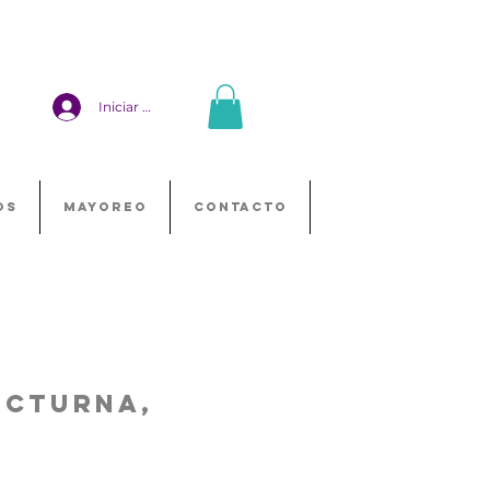
Iniciar sesión
OS
MAYOREO
CONTACTO
octurna,