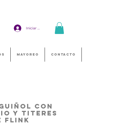
Iniciar sesión
OS
MAYOREO
CONTACTO
Guiñol Con
io Y Titeres
e Flink