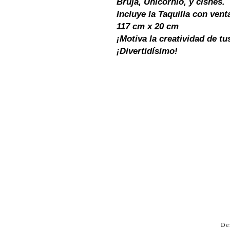
Bruja, Unicornio, y cisnes.
Incluye la Taquilla con ve
117 cm x 20 cm
¡Motiva la creatividad de tu
¡Divertidísimo!
términos y co
garantía y
devoluciones
contacto
De