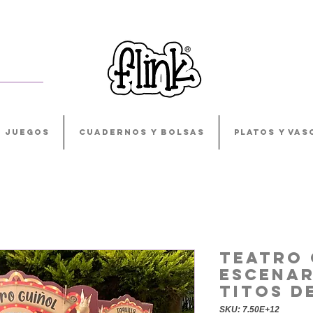
JUEGOS
CUADERNOS Y BOLSAS
PLATOS Y VAS
Teatro 
Escenar
Titos D
SKU: 7.50E+12