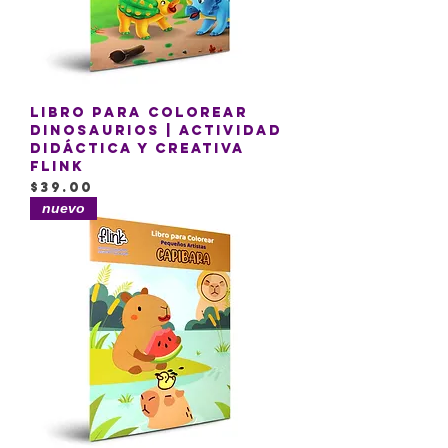
Libro para colorear
Dinosaurios | Actividad
Didáctica y Creativa
Flink
Precio
$39.00
nuevo