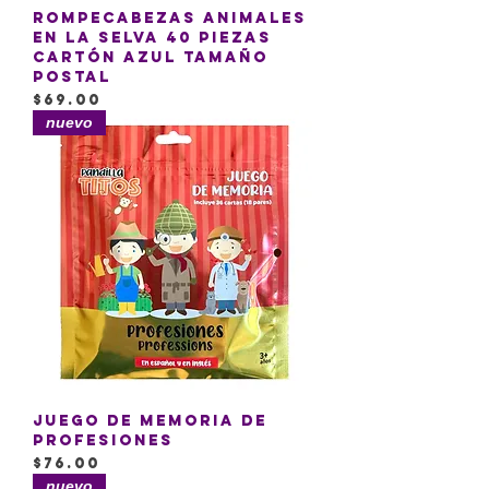
Rompecabezas Animales
en la Selva 40 piezas
cartón azul tamaño
postal
Precio
$69.00
nuevo
Juego de memoria de
profesiones
Precio
$76.00
nuevo